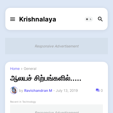
Krishnalaya
Responsive Advertisement
Home
General
ஆலயச் சிற்பங்களில்.....
by
Ravichandran M
-
July 13, 2019
0
Recent in Technology
Responsive Advertisement