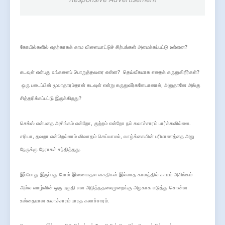
?
கோயில்களில் எதற்காகக் காம விளையாட்டுச் சிற்பங்கள் அமைக்கப்பட்டு உள்ளன
?
?
கடவுள் என்பது உங்களைப் பொறுத்தவரை என்ன
தெய்வீகமாக எதைக் கருதுகிறீர்கள்
,
ஒரு படைப்பின் மூலாதாரம்தான் கடவுள் என்று கருதுவீர்களேயானால்
அதுதானே அங்கு
?
சித்தரிக்கப்பட்டு இருக்கிறது
,
செக்ஸ் என்பதை அசிங்கம் என்றோ
குற்றம் என்றோ நம் கலாச்சாரம் பார்க்கவில்லை.
,
,
சரியா
தவறா என்றெல்லாம் விவாதம் செய்யாமல்
வாழ்க்கையின் பரிமாணத்தை அது
நேருக்கு நேராகச் சந்தித்தது.
இப்போது இருப்பது போல் இணையதள வசதிகள் இல்லாத காலத்தில் காமம் அசிங்கம்
அல்ல வாழ்வின் ஒரு பகுதி என அடுத்ததலைமுறைக்கு அழகாக எடுத்து சொன்ன
உன்னதமான கலாச்சாரம் பாரத கலாச்சாரம்.