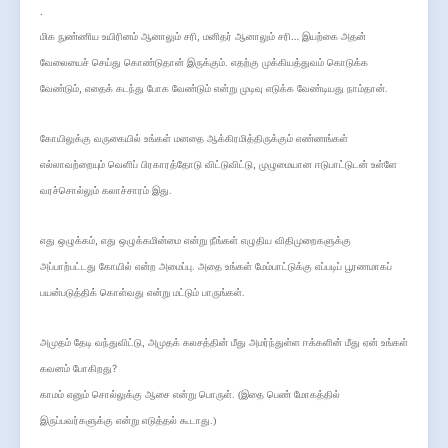
.
,
…
மிக நுண்ணிய உயிரினம் ஆனாலும் சரி
மனிதர் ஆனாலும் சரி
இயற்கை அதன்
வேலையைச் செய்து கொண்டுதான் இருக்கும். எதற்கு முக்கியத்துவம் கொடுக்க
,
வேண்டும்
எதைக் கடந்து போக வேண்டும் என்று முடிவு எடுக்க வேண்டியது நாம்தான்.
கோயிலுக்கு வருகையில் உங்கள் மனதை ஆக்கிரமித்திருக்கும் எண்ணங்கள்
,
எல்லாவற்றையும் வெளிப் பிரகாரத்தோடு விட்டுவிட்டு
முழுமையான ஈடுபாட்டுடன் உள்ளே
வரச்சொல்லும் கலாச்சாரம் இது.
,
எது ஒழுக்கம்
எது ஒழுக்கமின்மை என்று நீங்கள் எழுதிய விதிமுறைகளுக்கு
அப்பாற்பட்டது கோயில் என்ற அமைப்பு. அதை உங்கள் மேம்பாட்டுக்கு எப்படிப் பூரணமாகப்
பயன்படுத்திக் கொள்வது என்று மட்டும் பாருங்கள்.
,
அமுதம் தேடி வந்துவிட்டு
அமுதக் கலசத்தின் மீது அமர்ந்துள்ள ஈக்களின் மீது ஏன் உங்கள்
?
கவனம் போகிறது
காமம் எனும் சொல்லுக்கு ஆசை என்று பொருள். (இதை பெண் மோகத்தில்
இருப்பவர்களுக்கு என்று எடுத்தல் கூடாது.)