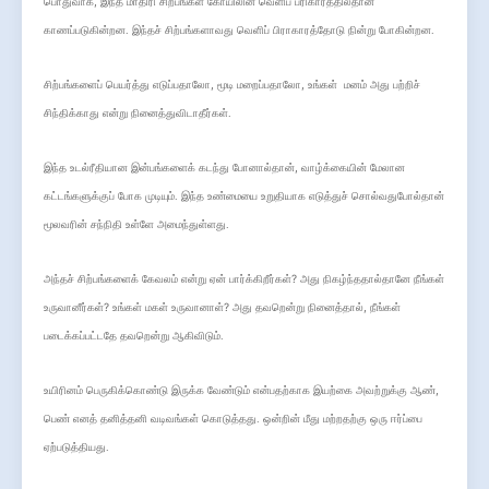
,
பொதுவாக
இந்த மாதிரி சிற்பங்கள் கோயிலின் வெளிப் பரிகாரத்தில்தான்
காணப்படுகின்றன. இந்தச் சிற்பங்களாவது வெளிப் பிராகாரத்தோடு நின்று போகின்றன.
,
,
சிற்பங்களைப் பெயர்த்து எடுப்பதாலோ
மூடி மறைப்பதாலோ
உங்கள்
மனம் அது பற்றிச்
சிந்திக்காது என்று நினைத்துவிடாதீர்கள்.
,
இந்த உடல்ரீதியான இன்பங்களைக் கடந்து போனால்தான்
வாழ்க்கையின் மேலான
கட்டங்களுக்குப் போக முடியும். இந்த உண்மையை உறுதியாக எடுத்துச் சொல்வதுபோல்தான்
மூலவரின் சந்நிதி உள்ளே அமைந்துள்ளது.
?
அந்தச் சிற்பங்களைக் கேவலம் என்று ஏன் பார்க்கிறீர்கள்
அது நிகழ்ந்ததால்தானே நீங்கள்
?
?
,
உருவானீர்கள்
உங்கள் மகள் உருவானாள்
அது தவறென்று நினைத்தால்
நீங்கள்
படைக்கப்பட்டதே தவறென்று ஆகிவிடும்.
,
உயிரினம் பெருகிக்கொண்டு இருக்க வேண்டும் என்பதற்காக இயற்கை அவற்றுக்கு ஆண்
பெண் எனத் தனித்தனி வடிவங்கள் கொடுத்தது. ஒன்றின் மீது மற்றதற்கு ஒரு ஈர்ப்பை
ஏற்படுத்தியது.