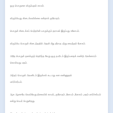
ஒரு பொருளை விரும்புதல் காமம்.
விரும்பியது கிடைக்கவில்லை என்றால் குரோதம்.
பொருள் கிடைக்கப் பெற்றபின் யாருக்கும் தராமல் இருப்பது உலோபம்.
விரும்பிய பொருள் கிடைத்ததில் அதன் மீது தீராத பற்று வைத்தல் மோகம்.
அதே பொருள் தனக்குத் தெரிந்த வேறு ஒரு நபரிடம் இருப்பதைக் கண்டு அகங்காரம்
கொள்வது மதம்.
அந்தப் பொருள் அவனிடம் இருக்கக் கூடாது என எண்ணுதல்
மார்ச்சர்யம்.
,
,
,
,
ஆக ஆசையே வெவ்வேறு நிலையில் காமம்
குரோதம்
லோபம்
மோகம்
மதம் மார்ச்சர்யம்
என்று பெயர் பெறுகிறது.